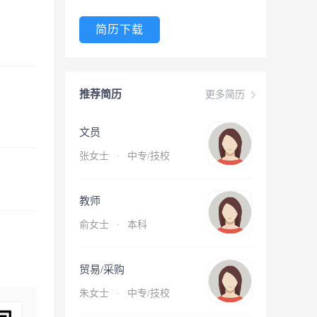
简历下载
推荐简历
更多简历
文员
张女士
·
中专/技校
教师
俞女士
·
本科
贸易/采购
朱女士
·
中专/技校