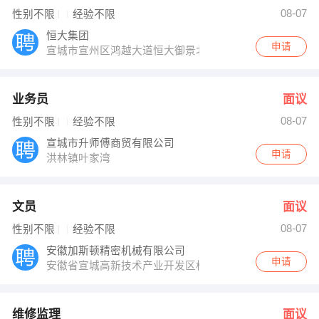
人事部 发布 [维修监理 ] 招聘信息
08-07
性别不限
经验不限
罗超 发布 [驾驶员 ] 招聘信息
【苏丽】 强势入驻
恒大集团
申请
宣城市宣州区鸿越大道恒大御景北大门
业务员
面议
08-07
性别不限
经验不限
宣城市升师傅商贸有限公司
申请
洪林镇叶家湾
文员
面议
08-07
性别不限
经验不限
安徽加斯顿精密机械有限公司
申请
安徽省宣城高新技术产业开发区松泉东路3-B号
维修监理
面议